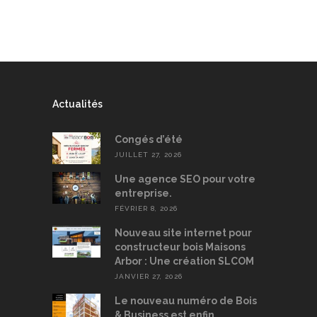
Actualités
Congés d’été
JUILLET 27, 2026
Une agence SEO pour votre
entreprise.
FÉVRIER 8, 2026
Nouveau site internet pour
constructeur bois Maisons
Arbor : Une création SLCOM
JANVIER 27, 2026
Le nouveau numéro de Bois
& Business est enfin