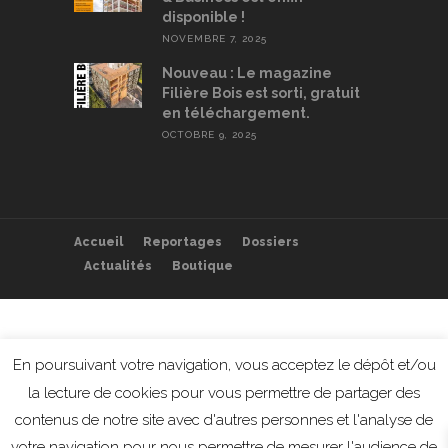
disponible !
NOVEMBRE 7, 2025
Nouveau : Le magazine
Filière Bois est sorti, gratuit
en téléchargement.
OCTOBRE 9, 2025
Accueil
Reportages
Dossiers
Actualités
Boutique
En poursuivant votre navigation, vous acceptez le dépôt et/ou
la lecture de cookies pour vous permettre de partager des
contenus de notre site avec d'autres personnes et l'analyse de
votre navigation pour nous permettre de mesurer l'audience de