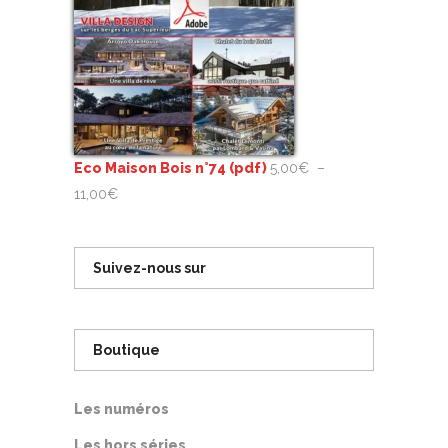
Eco Maison Bois n°74 (pdf)
5,00
€
–
Plage
11,00
€
de
prix :
Suivez-nous sur
5,00€
à
11,00€
Boutique
Les numéros
Les hors séries