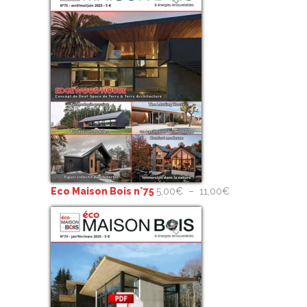
Plage
Eco Maison Bois n°75
5,00
€
–
11,00
€
de
prix :
5,00€
à
11,00€