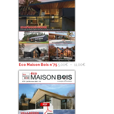
Plage
Eco Maison Bois n°75
5,00
€
–
11,00
€
de
prix :
5,00€
à
11,00€