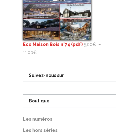
Eco Maison Bois n°74 (pdf)
5,00
€
–
Plage
11,00
€
de
prix :
Suivez-nous sur
5,00€
à
11,00€
Boutique
Les numéros
Les hors séries