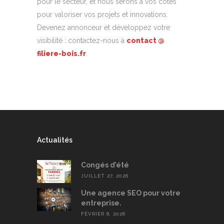
pour le secteur, et nous serons à vos côtés
pour valoriser vos projets et innovations.
Devenez annonceur et développez votre
visibilité : contactez-nous à
contact @
filiere-bois.fr
.
Actualités
Congés d’été
JUILLET 27, 2026
Une agence SEO pour votre
entreprise.
FÉVRIER 8, 2026