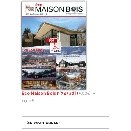
de
prix :
5,00€
à
11,00€
Eco Maison Bois n°74 (pdf)
5,00
€
–
Plage
11,00
€
de
prix :
Suivez-nous sur
5,00€