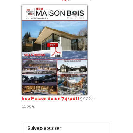
de
prix :
5,00€
à
11,00€
Eco Maison Bois n°74 (pdf)
5,00
€
–
Plage
11,00
€
de
prix :
Suivez-nous sur
5,00€