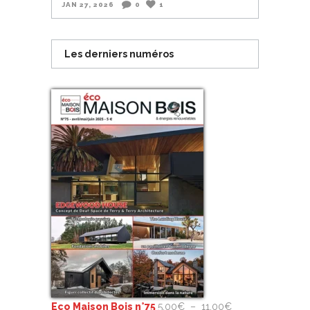
JAN 27, 2026
0
1
Les derniers numéros
Plage
Eco Maison Bois n°75
5,00
€
–
11,00
€