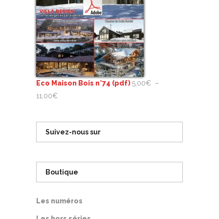
Eco Maison Bois n°74 (pdf)
5,00
€
–
Plage
11,00
€
de
prix :
Suivez-nous sur
5,00€
à
11,00€
Boutique
Les numéros
Les hors séries