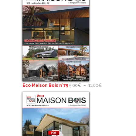
Plage
Eco Maison Bois n°75
5,00
€
–
11,00
€
de
prix :
5,00€
à
11,00€