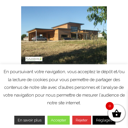
La proclamation officielle des résultats et la
En poursuivant votre navigation, vous acceptez le dépôt et/ou
remise des trophées aux lauréats aura lieu le
la lecture de cookies pour vous permettre de partager des
vendredi 22 Janvier 2010, lors de la
contenus de notre site avec d'autres personnes et l'analyse de
cérémonie de remise des prix. Cette
votre navigation pour nous permettre de mesurer l'audience de
cérémonie sera précédée sur l’ensemble de
notre site internet.
0
la journée par des rencontres autour de
différents thèmes liés à la construction bois.
En savoir plus
Accepter
Rejeter
Réglages
Le programme détaillé de la journée sera très