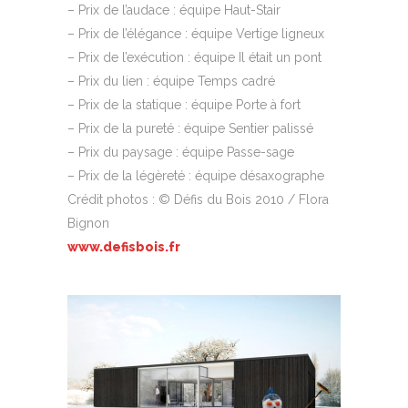
– Prix de l’audace : équipe Haut-Stair
– Prix de l’élégance : équipe Vertige ligneux
– Prix de l’exécution : équipe Il était un pont
– Prix du lien : équipe Temps cadré
– Prix de la statique : équipe Porte à fort
– Prix de la pureté : équipe Sentier palissé
– Prix du paysage : équipe Passe-sage
– Prix de la légèreté : équipe désaxographe
Crédit photos : © Défis du Bois 2010 / Flora
Bignon
www.defisbois.fr