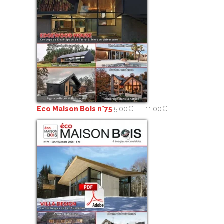
Plage
Eco Maison Bois n°75
5,00
€
–
11,00
€
de
prix :
5,00€
à
11,00€