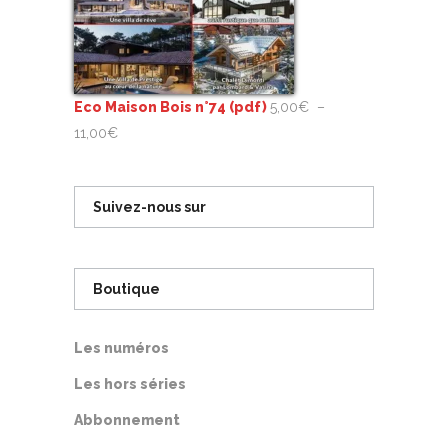
Eco Maison Bois n°74 (pdf)
5,00
€
–
Plage
11,00
€
de
prix :
Suivez-nous sur
5,00€
à
11,00€
Boutique
Les numéros
Les hors séries
Abbonnement