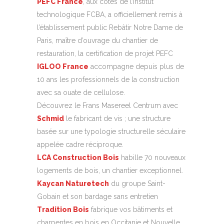
PEFC France
, aux côtés de l’Institut
technologique FCBA, a officiellement remis à
l’établissement public Rebâtir Notre Dame de
Paris, maître d’ouvrage du chantier de
restauration, la certification de projet PEFC
IGLOO France
accompagne depuis plus de
10 ans les professionnels de la construction
avec sa ouate de cellulose.
Découvrez le Frans Masereel Centrum avec
Schmid
le fabricant de vis ; une structure
basée sur une typologie structurelle séculaire
appelée cadre réciproque.
LCA Construction Bois
habille 70 nouveaux
logements de bois, un chantier exceptionnel.
Kaycan Naturetech
du groupe Saint-
Gobain et son bardage sans entretien
Tradition Bois
fabrique vos bâtiments et
charpentes en bois en Occitanie et Nouvelle