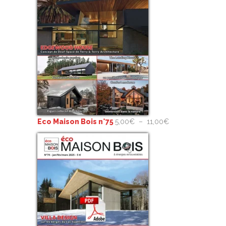
Plage
Eco Maison Bois n°75
5,00
€
–
11,00
€
de
prix :
5,00€
à
11,00€