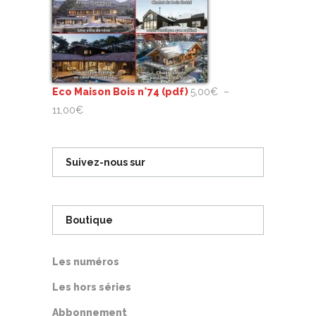
Eco Maison Bois n°74 (pdf)
5,00
€
–
Plage
11,00
€
de
prix :
Suivez-nous sur
5,00€
à
11,00€
Boutique
Les numéros
Les hors séries
Abbonnement