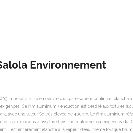
Salola Environnement
009 impose la mise en oeuvre d’un pare-vapeur continu et étanche à l’a
ences. Ce film aluminium + enduction est destiné aux toitures isolé
olant, avec une valeur Sd très élevée de 4000m. Le film aluminium réfl
dapté aux maisons à ossature bois car conforme aux exigences du D
t, il est entièrement étanche à la vapeur d’eau, même lorsque l’humi