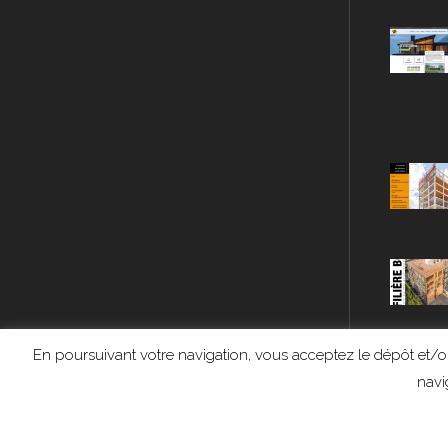
En poursuivant votre navigation, vous acceptez le dépôt et/ou
navi
Accueil
Reportages
Dossiers
Actualité