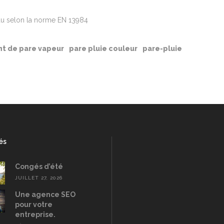
eau selon la norme EN 13984
nt de pare vapeur
pare pluie couleur
pare-pluie
és
Congés d’été
JUILLET 27, 2026
Une agence SEO
pour votre
entreprise.