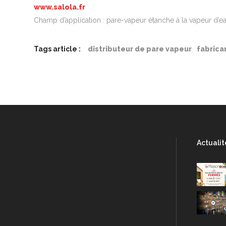
www.salola.fr
Champ d’application : pare-vapeur étanche à la vapeur d’
Tags article :
distributeur de pare vapeur
fabrica
Actualit