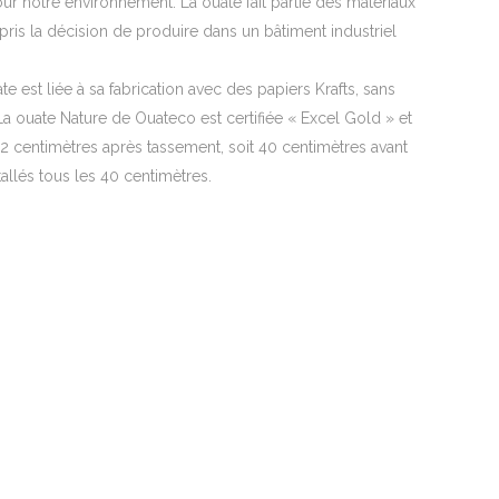
ur notre environnement. La ouate fait partie des matériaux
pris la décision de produire dans un bâtiment industriel
e est liée à sa fabrication avec des papiers Krafts, sans
 La ouate Nature de Ouateco est certifiée « Excel Gold » et
32 centimètres après tassement, soit 40 centimètres avant
allés tous les 40 centimètres.