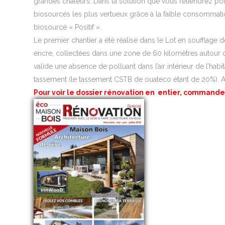
grandes chaleurs. Dans la solution que vous retiendrez pou
biosourcés les plus vertueux grâce à la faible consommatio
biosourcé « Positif ».
Le premier chantier a été réalisé dans le Lot en soufflage d
encre, collectées dans une zone de 60 kilomètres autour de 
valide une absence de polluant dans l’air intérieur de l’h
tassement (le tassement CSTB de ouateco étant de 20%). Afin
Pour voir le dossier rénovation en entier, commandez
Ce
produit
a
plusieurs