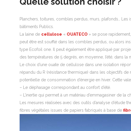
Quelle solution choisir ?
Planchers, toitures, combles perdus, murs, plafonds… Les
bâtiments Publics.
La laine de
cellulose
«
OUATECO
» se pose rapidement, 
peut être est soufflé dans les combles perdus, ou alors in
type Ecofoil one. Il peut également être appliqué par pro
des températures de 5 degrés, en moyenne, l’été, dans la 
Le choix d’une ouate de cellulose dans une isolation répon
répandu du R (résistance thermique) dans les objectifs de 
potentielle de consommation d’énergie en hiver. Cette val
– Le déphasage correspondant au confort d’été.
– L’inertie qui permet à un matériau d’emmagasiner de la cha
Les mesures réalisées avec des outils d’analyse d’étude t
fibres végétales issues de papiers fabriqués à base de
fib