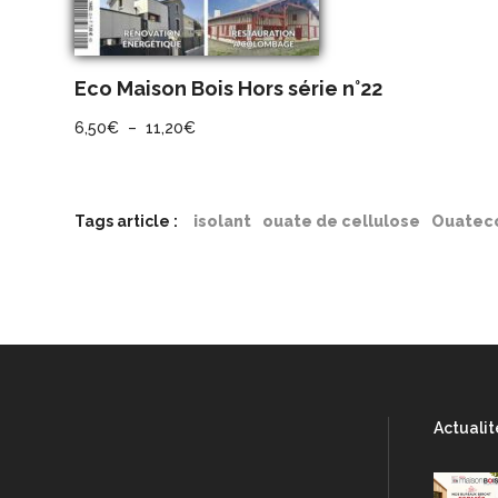
variations.
Les
options
Eco Maison Bois Hors série n°22
peuvent
être
Plage
6,50
€
–
11,20
€
choisies
de
sur
prix :
la
6,50€
Tags article :
isolant
ouate de cellulose
Ouatec
page
à
du
11,20€
produit
Actualit