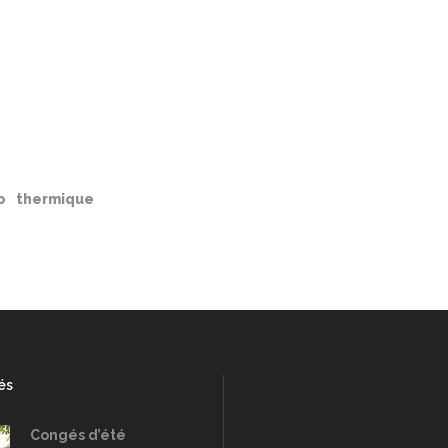
o
thermique
és
Congés d’été