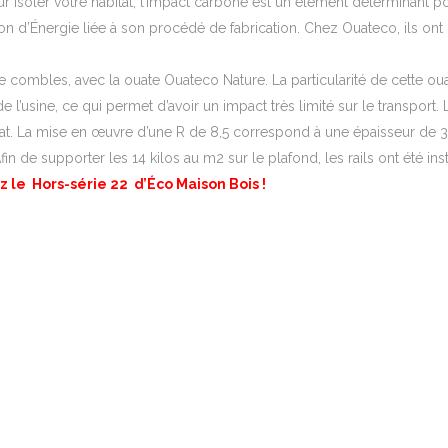
r isoler votre habitat, l’impact carbone est un élément déterminant po
n d’Énergie liée à son procédé de fabrication. Chez Ouateco, ils ont 
e combles, avec la ouate Ouateco Nature. La particularité de cette ouat
l’usine, ce qui permet d’avoir un impact très limité sur le transport.
abitat. La mise en œuvre d’une R de 8,5 correspond à une épaisseur de 
 de supporter les 14 kilos au m2 sur le plafond, les rails ont été inst
 le Hors-série 22 d’Éco Maison Bois !