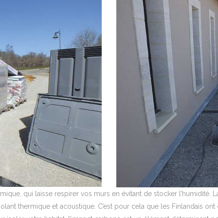
mique, qui laisse respirer vos murs en évitant de stocker l’humidité.
solant thermique et acoustique. C’est pour cela que les Finlandais ont c