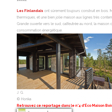
SHARE
Les Finlandais
ont sûrement toujours construit en bois. 
thermiques, et une bien jolie maison aux lignes très conte
Grande ouverte vers le sud, calfeutrée au nord, la maison de
consommation énergétique.
J. G.
© Honka
Retrouvez ce reportage dans le n°4 d’Éco Maison Bois