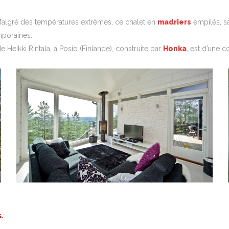
Malgré des températures extrêmes, ce chalet en
madriers
empilés, sa
mporaines.
 Heikki Rintala, à Posio (Finlande), construite par
Honka
, est d’une 
.