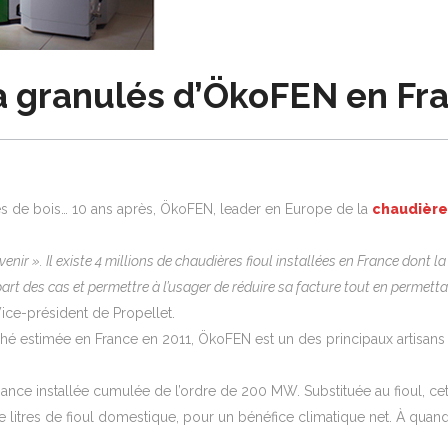
à granulés d’ÖkoFEN en Fr
és de bois… 10 ans après, ÖkoFEN, leader en Europe de la
chaudière
’avenir ». Il existe 4 millions de chaudières fioul installées en France dont
t des cas et permettre à l’usager de réduire sa facture tout en permettan
ice-président de Propellet.
hé estimée en France en 2011, ÖkoFEN est un des principaux artisans
sance installée cumulée de l’ordre de 200 MW. Substituée au fioul, ce
 de litres de fioul domestique, pour un bénéfice climatique net. À qu