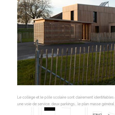
Le collège et le pôle scolaire sont clairement identifiable
une voie de service, deux parkings… le plan masse général 